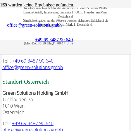
Es wurden keine Ergebnisse gefunden.
Inhaltlich verantwortlich für die Website ist die Green Solutions Wealth
Creation GmbH, Taunusturm, Taunustor 1 · 60310 Frankfurt am Main ·
Deutschland.
Standort Deutschland
Sämtliche Angaben auf der Webseite beziehen sich ausschließlich auf die
office@green-solutions.gmbh
Unternehmen und den Markt in Deutschland.
Green Solutions Wealth Creation GmbH
Taunusturm, Taunustor 1
+49 69 3487 90 640
60310 Frankfurt am Main
Deutschland
Tel.:
+49 69 3487 90 640
office@green-solutions.gmbh
Standort Österreich
Green Solutions Holding GmbH
Tuchlauben 7a
1010 Wien
Österreich
Tel.:
+49 69 3487 90 640
office@green-solutions.gmbh